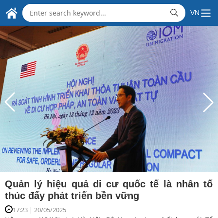
THE EMBASSY OF
Skip to Main Content
VN
SOCIALIST REPUBLIC OF VIET NAM
IN THE REPUBLIC OF INDIA
Quản lý hiệu quả di cư quốc tế là nhân tố
thúc đẩy phát triển bền vững
17:23 | 20/05/2025