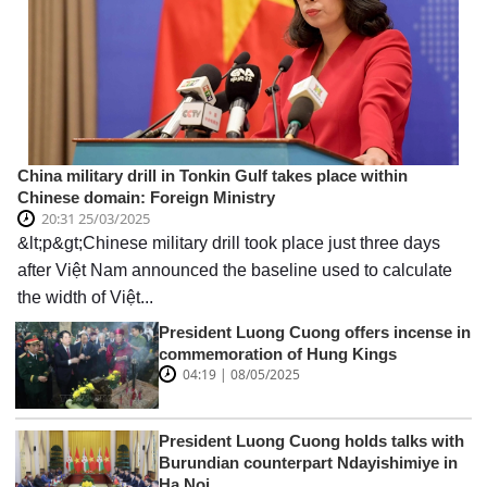
China military drill in Tonkin Gulf takes place within
Chinese domain: Foreign Ministry
20:31 25/03/2025
&lt;p&gt;Chinese military drill took place just three days
after Việt Nam announced the baseline used to calculate
the width of Việt...
President Luong Cuong offers incense in
commemoration of Hung Kings
04:19 | 08/05/2025
President Luong Cuong holds talks with
Burundian counterpart Ndayishimiye in
Ha Noi