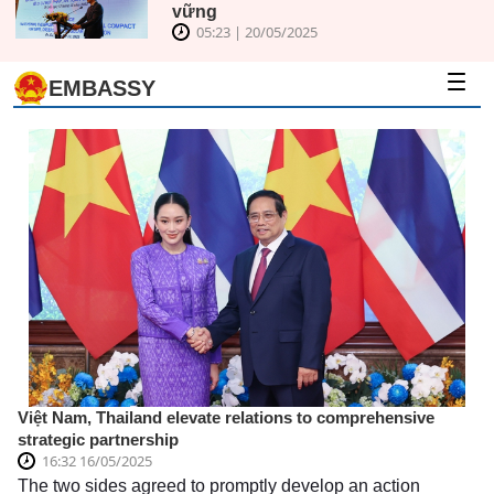
Yakutia tại
vững
Vladivostok
05:23 | 20/05/2025
(Nga)
EMBASSY
Việt Nam, Thailand elevate relations to comprehensive
strategic partnership
16:32 16/05/2025
The two sides agreed to promptly develop an action