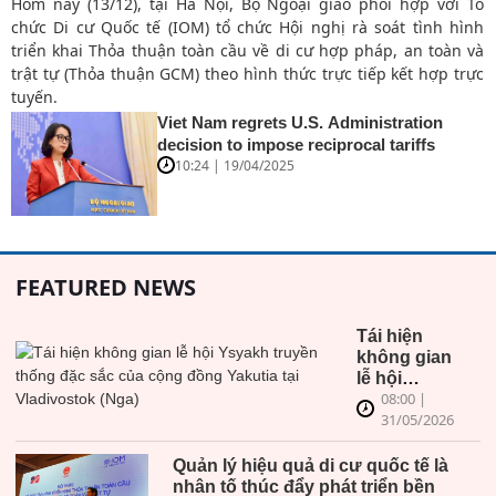
Hôm nay (13/12), tại Hà Nội, Bộ Ngoại giao phối hợp với Tổ
chức Di cư Quốc tế (IOM) tổ chức Hội nghị rà soát tình hình
triển khai Thỏa thuận toàn cầu về di cư hợp pháp, an toàn và
trật tự (Thỏa thuận GCM) theo hình thức trực tiếp kết hợp trực
tuyến.
Viet Nam regrets U.S. Administration
decision to impose reciprocal tariffs
10:24 | 19/04/2025
FEATURED NEWS
Tái hiện
không gian
lễ hội
08:00 |
Ysyakh
31/05/2026
truyền
thống đặc
sắc của
Quản lý hiệu quả di cư quốc tế là
cộng đồng
nhân tố thúc đẩy phát triển bền